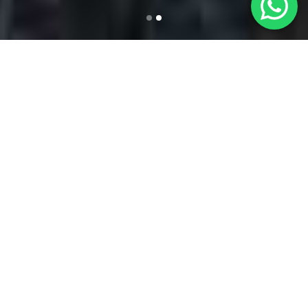
CANDELE
ANTIGELO
Le
candele antigelo
sono dispositivi
essenziali per proteggere le colture, gli
alberi da frutto, le vigne e le serre dalle
rigide condizioni climatiche invernali.
Utilizzando queste candele potrete
prevenire i danni causati dalle temperature
gelide, garantendo la sopravvivenza delle
vostre piante e la continuità dei vostri
raccolti.
Il
metodo attivo di riscaldamento a